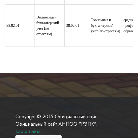
Экономика и
Экономика и
среднее
бухгалтерский
38.02.01
38.02.01
бухгалтерский
професси
учет (по
учет (по отраслям)
образова
отраслям)
Copyright © 2015 Официальный сайт
Официальный сайт АНПОО "РЭПК".
Карта сайта