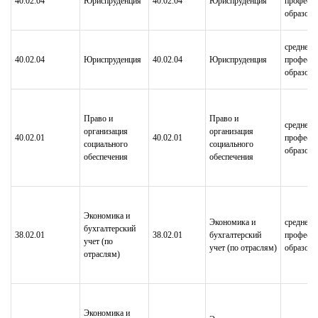
40.02.04
Юриспруденция
40.02.04
Юриспруденция
професси
образова
среднее
40.02.04
Юриспруденция
40.02.04
Юриспруденция
професси
образова
Право и
Право и
среднее
организация
организация
40.02.01
40.02.01
професси
социального
социального
образова
обеспечения
обеспечения
Экономика и
Экономика и
среднее
бухгалтерский
38.02.01
38.02.01
бухгалтерский
професси
учет (по
учет (по отраслям)
образова
отраслям)
Экономика и